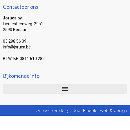
Contacteer ons
Joruca bv
Liersesteenweg 29b1
2590 Berlaar
03 298 56 09
info@joruca.be
BTW: BE-0811.610.282
Bijkomende info
Ontwerp en design door
Blueblot web & design