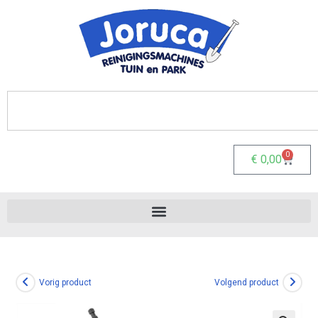
0
€
0,00
Vorig product
Volgend product