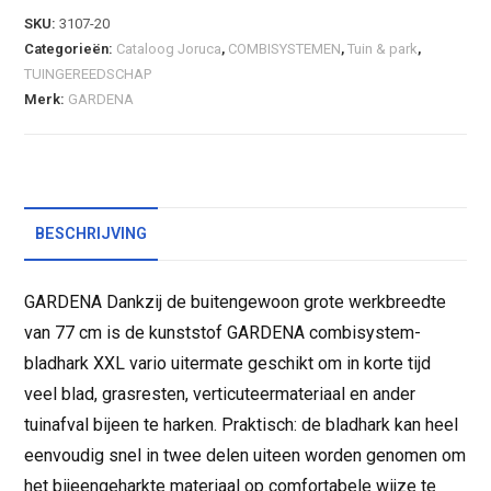
SKU:
3107-20
Categorieën:
Cataloog Joruca
,
COMBISYSTEMEN
,
Tuin & park
,
TUINGEREEDSCHAP
Merk:
GARDENA
BESCHRIJVING
GARDENA Dankzij de buitengewoon grote werkbreedte
van 77 cm is de kunststof GARDENA combisystem-
bladhark XXL vario uitermate geschikt om in korte tijd
veel blad, grasresten, verticuteermateriaal en ander
tuinafval bijeen te harken. Praktisch: de bladhark kan heel
eenvoudig snel in twee delen uiteen worden genomen om
het bijeengeharkte materiaal op comfortabele wijze te