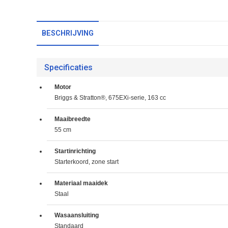
BESCHRIJVING
Specificaties
Motor
Briggs & Stratton®, 675EXi-serie, 163 cc
Maaibreedte
55 cm
Startinrichting
Starterkoord, zone start
Materiaal maaidek
Staal
Wasaansluiting
Standaard