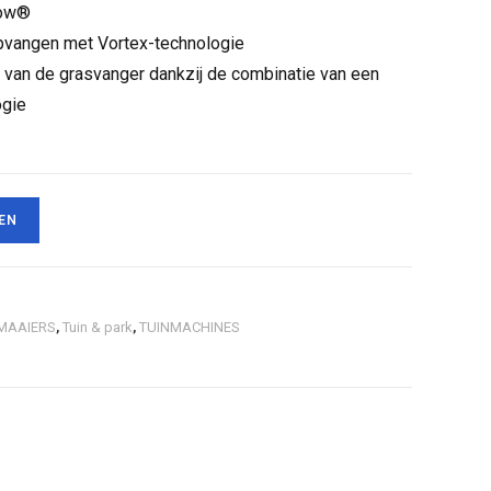
tow®
pvangen met Vortex-technologie
en van de grasvanger dankzij de combinatie van een
ogie
EN
MAAIERS
,
Tuin & park
,
TUINMACHINES