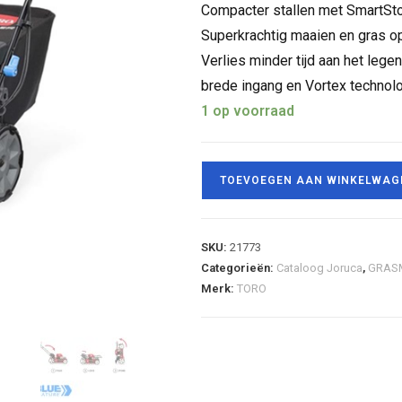
Compacter stallen met SmartS
Superkrachtig maaien en gras o
Verlies minder tijd aan het leg
brede ingang en Vortex technol
1 op voorraad
TOEVOEGEN AAN WINKELWAG
SKU:
21773
Categorieën:
Cataloog Joruca
,
GRAS
Merk:
TORO