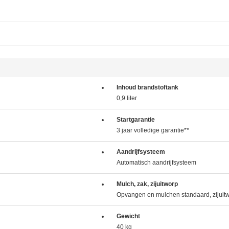
Inhoud brandstoftank
0,9 liter
Startgarantie
3 jaar volledige garantie**
Aandrijfsysteem
Automatisch aandrijfsysteem
Mulch, zak, zijuitworp
Opvangen en mulchen standaard, zijuitw
Gewicht
40 kg