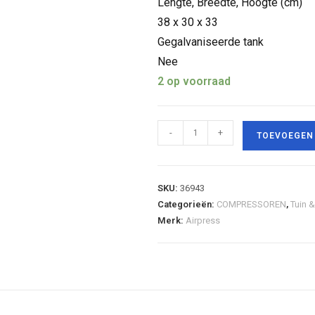
Lengte, Breedte, Hoogte (cm)
38 x 30 x 33
Gegalvaniseerde tank
Nee
2 op voorraad
-
+
TOEVOEGEN
SKU:
36943
Categorieën:
COMPRESSOREN
,
Tuin &
Merk:
Airpress