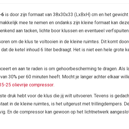
-6
is door zijn formaat van 38x30x33 (LxBxH) cm en het gewicht v
makkelijk mee te nemen en ondanks zijn kleine formaat kan deze
kend aan tacken, lichte boor klussen en eventueel verfspuiten
ren om de klus te voltooien in de kleine ruimtes. Dit komt door
at de ketel inhoud 6 liter bedraagt. Het is niet een hele grote
ceert en aan te raden is om gehoorbescherming te dragen. Als l
 van 30% per 60 minuten heeft. Mocht je langer achter elkaar wi
5-25 olievrije compressor
.
te druk hebt voor de klus die jij wilt uitvoeren. Tevens is gedac
at in de kleine ruimtes, is het uitgerust met trillingdempers. D
vig. En de compressor kan gewoon op het lichtnetwerk aangeslo