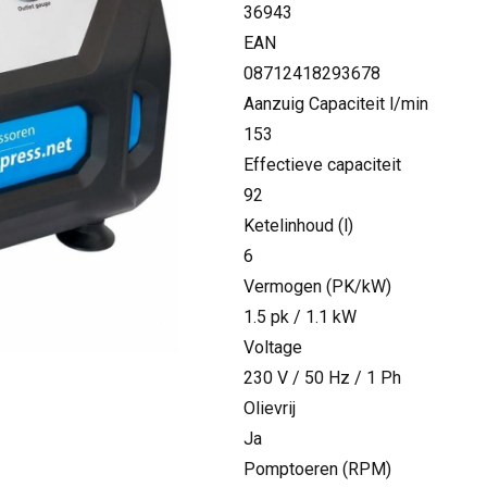
36943
EAN
08712418293678
Aanzuig Capaciteit l/min
153
Effectieve capaciteit
92
Ketelinhoud (l)
6
Vermogen (PK/kW)
1.5 pk / 1.1 kW
Voltage
230 V / 50 Hz / 1 Ph
Olievrij
Ja
Pomptoeren (RPM)