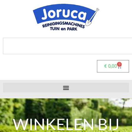
0
€
0,00
WINKELEN BIJ