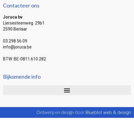
Contacteer ons
Joruca bv
Liersesteenweg 29b1
2590 Berlaar
03 298 56 09
info@joruca.be
BTW: BE-0811.610.282
Bijkomende info
Ontwerp en design door
Blueblot web & design