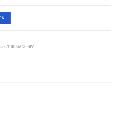
EN
park
,
TUINMACHINES