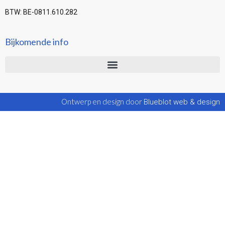
BTW: BE-0811.610.282
Bijkomende info
Ontwerp en design door
Blueblot web & design