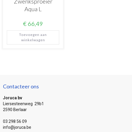
Zwenksproeier
Aqua L
€
66,49
Toevoegen aan
winkelwagen
Contacteer ons
Joruca bv
Liersesteenweg 29b1
2590 Berlaar
03 298 56 09
info@joruca.be