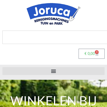
0
€
0,00
WINKELEN BIJ