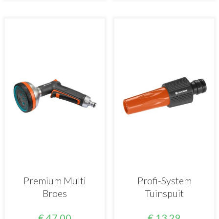
Premium Multi
Profi-System
Broes
Tuinspuit
€
47,00
€
13,29