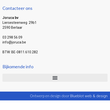
Contacteer ons
Joruca bv
Liersesteenweg 29b1
2590 Berlaar
03 298 56 09
info@joruca.be
BTW: BE-0811.610.282
Bijkomende info
Ontwerp en design door
Blueblot web & design