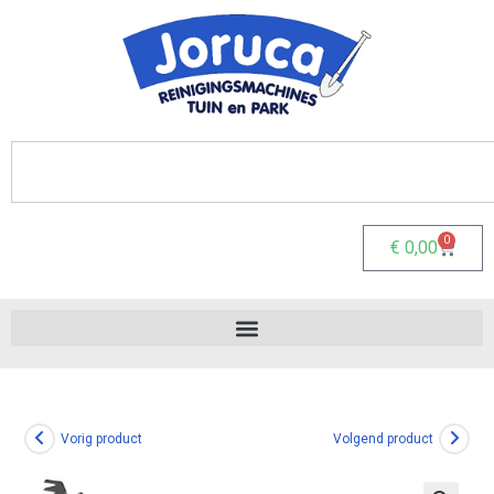
0
€
0,00
Vorig product
Volgend product