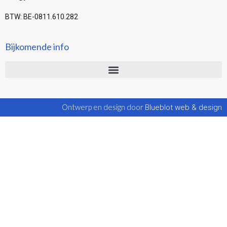
BTW: BE-0811.610.282
Bijkomende info
Ontwerp en design door
Blueblot web & design