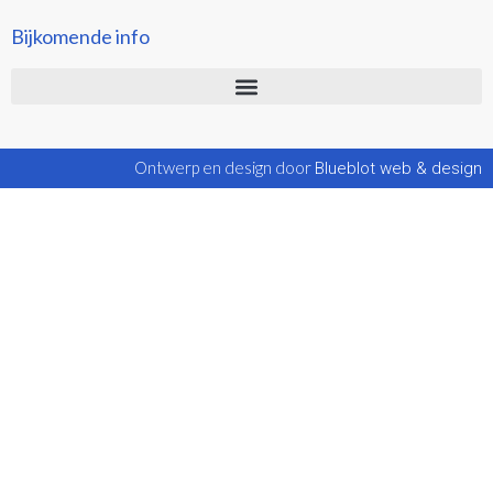
Bijkomende info
Ontwerp en design door
Blueblot web & design