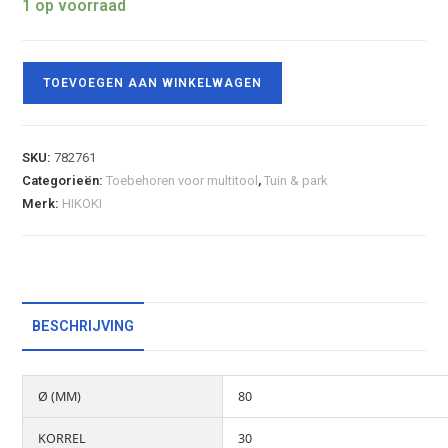
1 op voorraad
TOEVOEGEN AAN WINKELWAGEN
SKU:
782761
Categorieën:
Toebehoren voor multitool
,
Tuin & park
Merk:
HIKOKI
BESCHRIJVING
Ø (MM)
80
KORREL
30