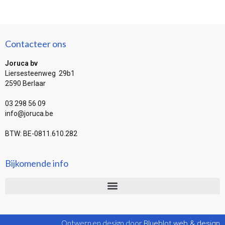
Contacteer ons
Joruca bv
Liersesteenweg 29b1
2590 Berlaar
03 298 56 09
info@joruca.be
BTW: BE-0811.610.282
Bijkomende info
Ontwerp en design door
Blueblot web & design