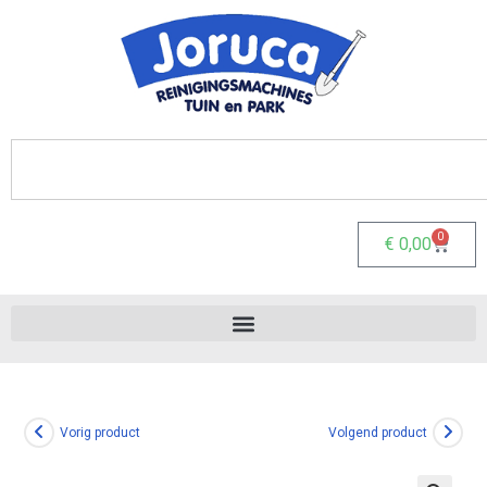
0
€
0,00
Vorig product
Volgend product