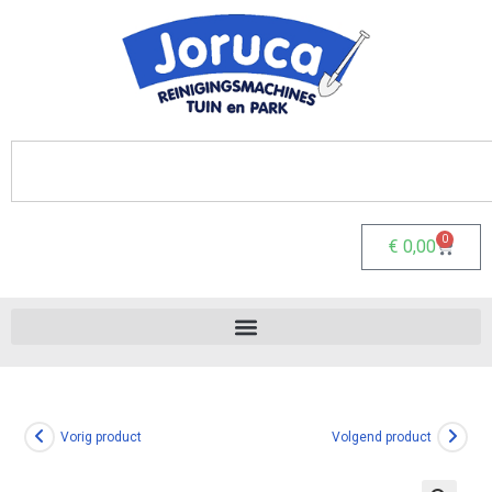
0
€
0,00
Vorig product
Volgend product