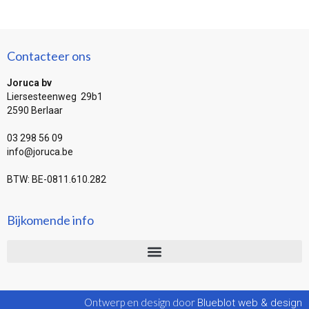
Contacteer ons
Joruca bv
Liersesteenweg 29b1
2590 Berlaar
03 298 56 09
info@joruca.be
BTW: BE-0811.610.282
Bijkomende info
Ontwerp en design door
Blueblot web & design