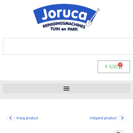
0
€
0,00
Vorig product
Volgend product