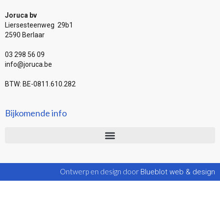
Joruca bv
Liersesteenweg 29b1
2590 Berlaar
03 298 56 09
info@joruca.be
BTW: BE-0811.610.282
Bijkomende info
Ontwerp en design door
Blueblot web & design