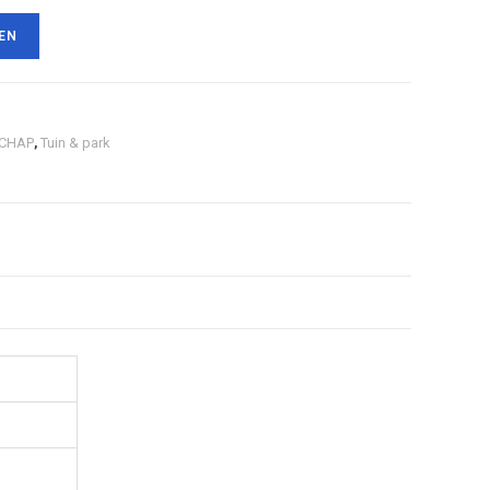
EN
CHAP
,
Tuin & park