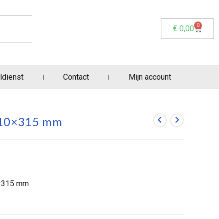
0
€
0,00
ldienst
Contact
Mijn account
 10×315 mm
0×315 mm