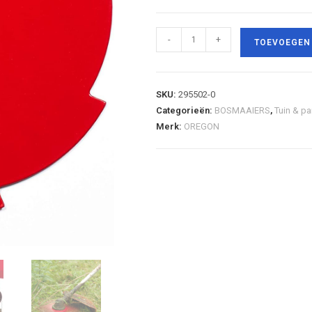
-
+
TOEVOEGEN
SKU:
295502-0
Categorieën:
BOSMAAIERS
,
Tuin & pa
Merk:
OREGON