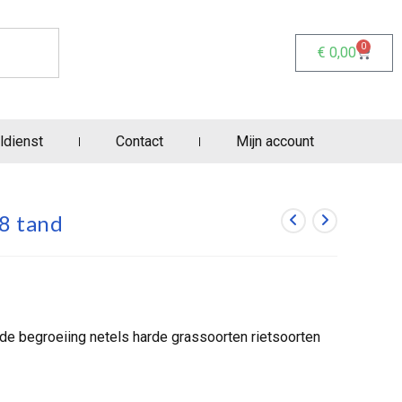
0
€
0,00
ldienst
Contact
Mijn account
8 tand
 begroeiing netels harde grassoorten rietsoorten