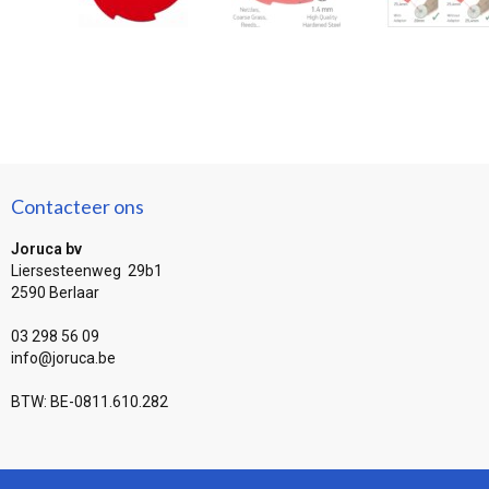
Contacteer ons
Joruca bv
Liersesteenweg 29b1
2590 Berlaar
03 298 56 09
info@joruca.be
BTW: BE-0811.610.282