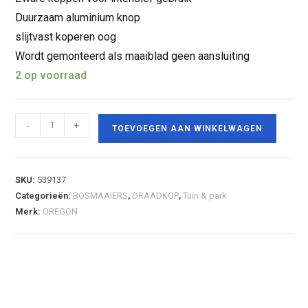
Duurzaam aluminium knop
slijtvast koperen oog
Wordt gemonteerd als maaiblad geen aansluiting
2 op voorraad
-
+
TOEVOEGEN AAN WINKELWAGEN
SKU:
539137
Categorieën:
BOSMAAIERS
,
DRAADKOP
,
Tuin & park
Merk:
OREGON