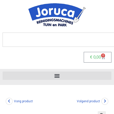
0
€
0,00
Vorig product
Volgend product