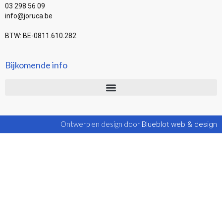
03 298 56 09
info@joruca.be
BTW: BE-0811.610.282
Bijkomende info
Ontwerp en design door
Blueblot web & design