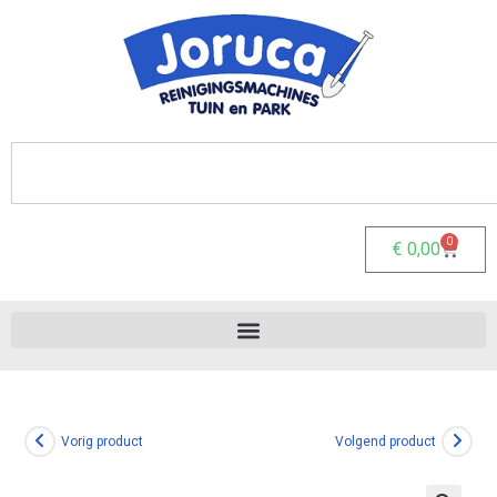
0
€
0,00
Vorig product
Volgend product