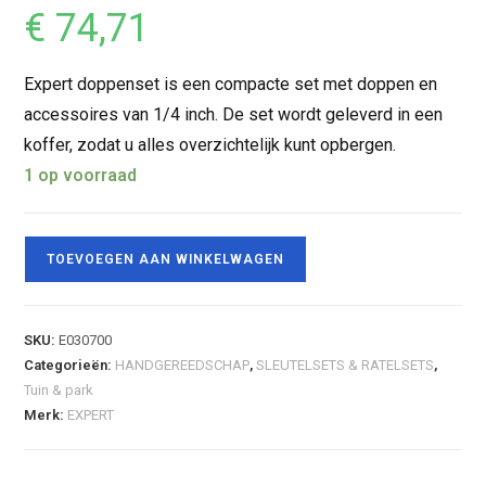
€
74,71
Expert doppenset is een compacte set met doppen en
accessoires van 1/4 inch. De set wordt geleverd in een
koffer, zodat u alles overzichtelijk kunt opbergen.
1 op voorraad
TOEVOEGEN AAN WINKELWAGEN
SKU:
E030700
Categorieën:
HANDGEREEDSCHAP
,
SLEUTELSETS & RATELSETS
,
Tuin & park
Merk:
EXPERT