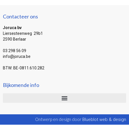
Contacteer ons
Joruca bv
Liersesteenweg 29b1
2590 Berlaar
03 298 56 09
info@joruca.be
BTW: BE-0811.610.282
Bijkomende info
Ontwerp en design door
Blueblot web & design