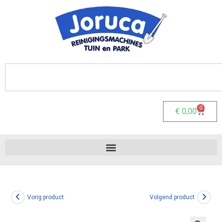
0
€
0,00
Vorig product
Volgend product