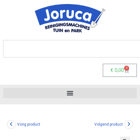
0
€
0,00
Vorig product
Volgend product