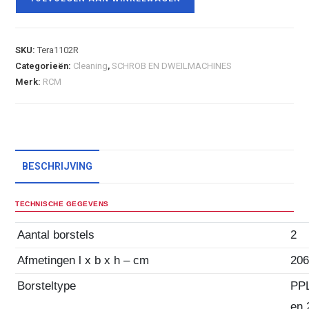
SKU:
Tera1102R
Categorieën:
Cleaning
,
SCHROB EN DWEILMACHINES
Merk:
RCM
BESCHRIJVING
TECHNISCHE GEGEVENS
Aantal borstels
2
Afmetingen l x b x h – cm
206
Borsteltype
PPL
en 