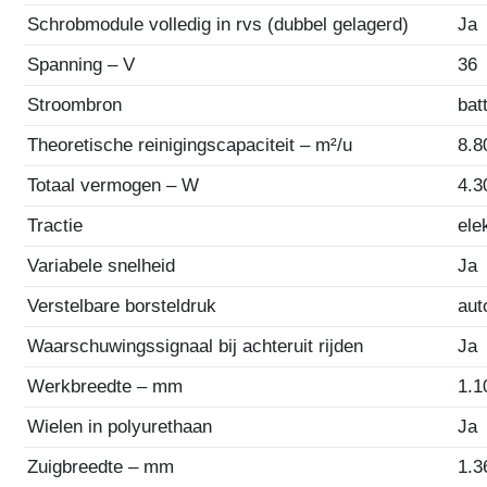
Schrobmodule volledig in rvs (dubbel gelagerd)
Ja
Spanning – V
36
Stroombron
bat
Theoretische reinigingscapaciteit – m²/u
8.8
Totaal vermogen – W
4.3
Tractie
ele
Variabele snelheid
Ja
Verstelbare borsteldruk
aut
Waarschuwingssignaal bij achteruit rijden
Ja
Werkbreedte – mm
1.1
Wielen in polyurethaan
Ja
Zuigbreedte – mm
1.3