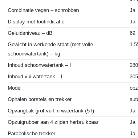
Combinatie vegen – schrobben
Ja
Display met foutindicatie
Ja
Geluidsniveau – dB
69
Gewicht in werkende staat (met volle
1.5
schoonwatertank) – kg
Inhoud schoonwatertank – l
28
Inhoud vuilwatertank – l
30
Model
opz
Ophalen borstels en trekker
aut
Opvangbak grof vuil in watertank (5 l)
Ja
Opzuigrubber aan 4 zijden herbruikbaar
Ja
Parabolische trekker
Ja