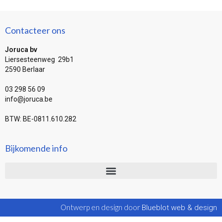
Contacteer ons
Joruca bv
Liersesteenweg 29b1
2590 Berlaar
03 298 56 09
info@joruca.be
BTW: BE-0811.610.282
Bijkomende info
Ontwerp en design door
Blueblot web & design