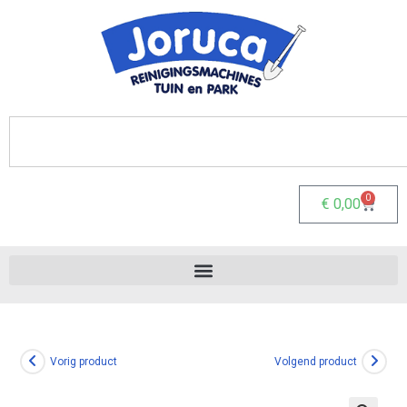
0
€
0,00
Vorig product
Volgend product