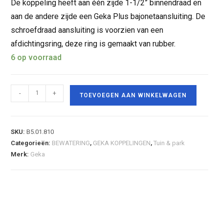
De koppeling heeft aan één zijde 1-1/2” binnendraad en
aan de andere zijde een Geka Plus bajonetaansluiting. De
schroefdraad aansluiting is voorzien van een
afdichtingsring, deze ring is gemaakt van rubber.
6 op voorraad
-
+
TOEVOEGEN AAN WINKELWAGEN
SKU:
B5.01.810
Categorieën:
BEWATERING
,
GEKA KOPPELINGEN
,
Tuin & park
Merk:
Geka