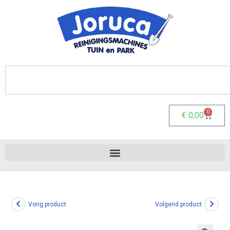
0
€
0,00
Vorig product
Volgend product