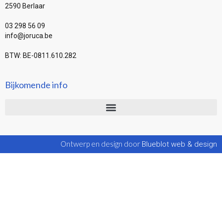
2590 Berlaar
03 298 56 09
info@joruca.be
BTW: BE-0811.610.282
Bijkomende info
Ontwerp en design door
Blueblot web & design