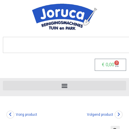
0
€
0,00
Vorig product
Volgend product