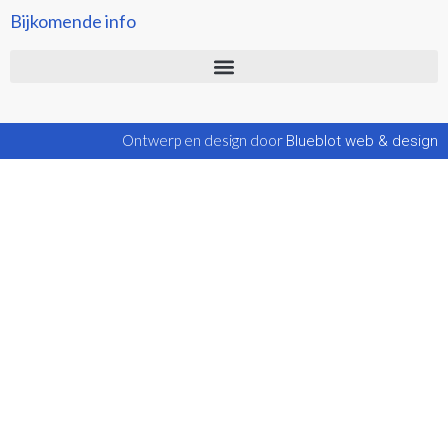
Bijkomende info
Ontwerp en design door
Blueblot web & design