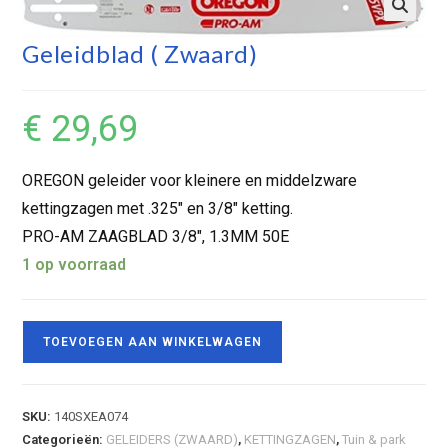
Geleidblad ( Zwaard)
€
29,69
OREGON geleider voor kleinere en middelzware
kettingzagen met .325″ en 3/8″ ketting.
PRO-AM ZAAGBLAD 3/8″, 1.3MM 50E
1 op voorraad
TOEVOEGEN AAN WINKELWAGEN
SKU:
140SXEA074
Categorieën:
GELEIDERS (ZWAARD)
,
KETTINGZAGEN
,
Tuin & park