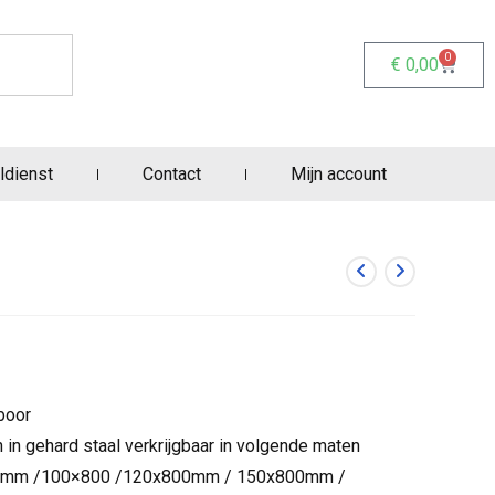
0
€
0,00
ldienst
Contact
Mijn account
boor
in gehard staal verkrijgbaar in volgende maten
0mm /100×800 /120x800mm / 150x800mm /