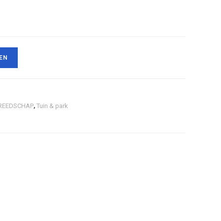
EN
REEDSCHAP
,
Tuin & park