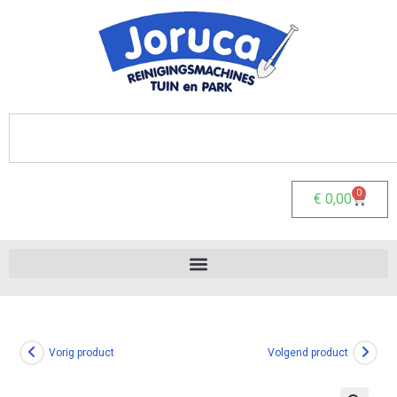
0
€
0,00
Vorig product
Volgend product