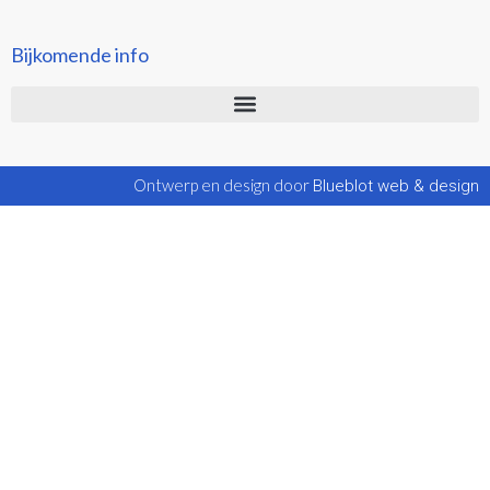
Bijkomende info
Ontwerp en design door
Blueblot web & design