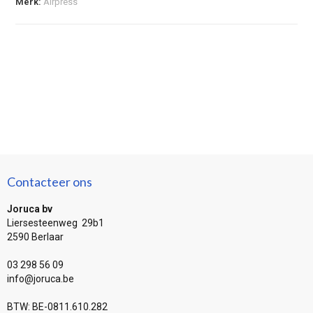
Merk:
Airpress
Contacteer ons
Joruca bv
Liersesteenweg 29b1
2590 Berlaar
03 298 56 09
info@joruca.be
BTW: BE-0811.610.282