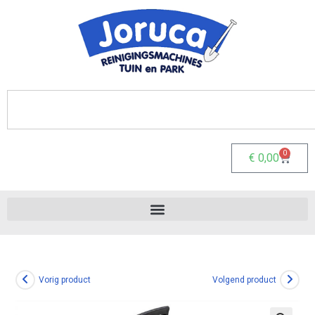
0
€
0,00
Vorig product
Volgend product