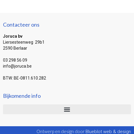
Contacteer ons
Joruca bv
Liersesteenweg 29b1
2590 Berlaar
03 298 56 09
info@joruca.be
BTW: BE-0811.610.282
Bijkomende info
Ontwerp en design door
Blueblot web & design