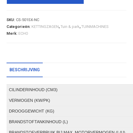
SKU:
CS-501SX-NC
Categorieën:
KETTINGZAGEN
,
Tuin & park
,
TUINMACHINES
Merk:
ECHO
BESCHRIJVING
CILINDERINHOUD (CM3)
VERMOGEN (KW/PK)
DROOGGEWICHT (KG)
BRANDSTOFTANKINHOUD (L)
BRANDSTOFVERBRUIK BIJ MAX. MOTORVERMOGEN (L/U)