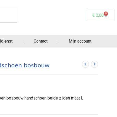
0
€
0,00
ldienst
Contact
Mijn account
ndschoen bosbouw
oen bosbouw handschoen beide zijden maat L