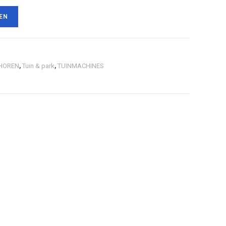
EN
HOREN
,
Tuin & park
,
TUINMACHINES