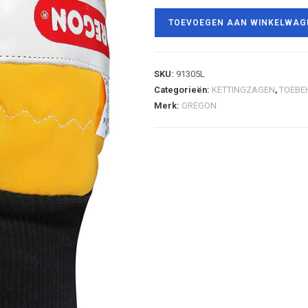
TOEVOEGEN AAN WINKELWAG
SKU:
91305L
Categorieën:
KETTINGZAGEN
,
TOEBE
Merk:
OREGON