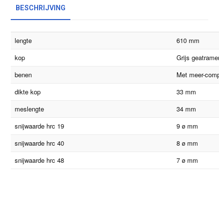
BESCHRIJVING
lengte
610 mm
kop
Grijs geatrame
benen
Met meer-com
dikte kop
33 mm
meslengte
34 mm
snijwaarde hrc 19
9 ø mm
snijwaarde hrc 40
8 ø mm
snijwaarde hrc 48
7 ø mm