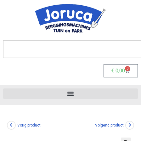
0
€
0,00
Vorig product
Volgend product