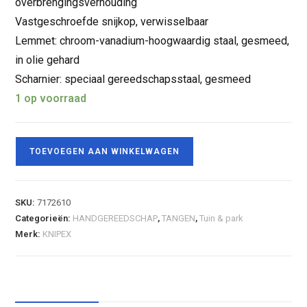
overbrengingsverhouding
Vastgeschroefde snijkop, verwisselbaar
Lemmet: chroom-vanadium-hoogwaardig staal, gesmeed,
in olie gehard
Scharnier: speciaal gereedschapsstaal, gesmeed
1 op voorraad
TOEVOEGEN AAN WINKELWAGEN
SKU:
7172610
Categorieën:
HANDGEREEDSCHAP
,
TANGEN
,
Tuin & park
Merk:
KNIPEX