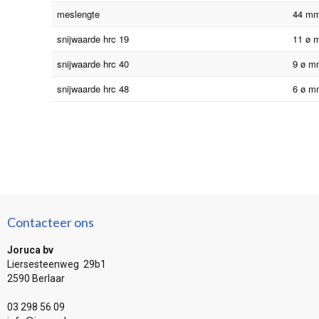
meslengte
44 m
snijwaarde hrc 19
11 ø 
snijwaarde hrc 40
9 ø m
snijwaarde hrc 48
6 ø m
Contacteer ons
Joruca bv
Liersesteenweg 29b1
2590 Berlaar
03 298 56 09