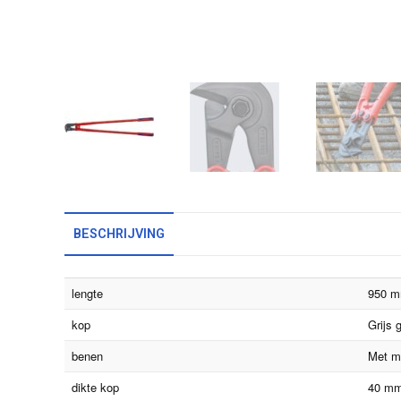
BESCHRIJVING
lengte
950 
kop
Grijs 
benen
Met m
dikte kop
40 m