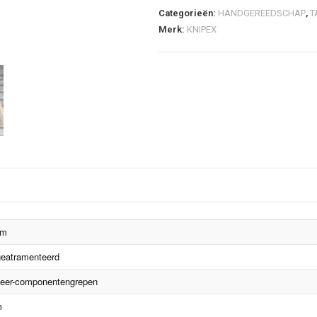
Categorieën:
HANDGEREEDSCHAP
,
T
Merk:
KNIPEX
mm
geatramenteerd
eer-componentengrepen
m