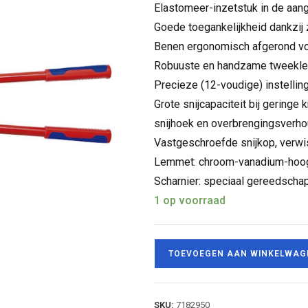
Elastomeer-inzetstuk in de aa
Goede toegankelijkheid dankzij 
Benen ergonomisch afgerond v
Robuuste en handzame tweekl
Precieze (12-voudige) instelli
Grote snijcapaciteit bij gering
snijhoek en overbrengingsverho
Vastgeschroefde snijkop, verwi
Lemmet: chroom-vanadium-hoogw
Scharnier: speciaal gereedscha
1 op voorraad
TOEVOEGEN AAN WINKELWAG
SKU:
7182950