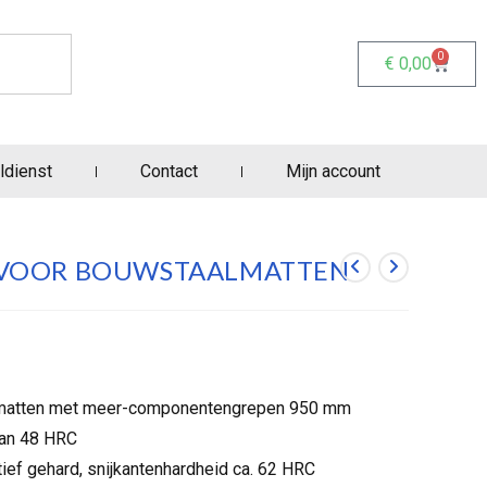
0
€
0,00
ldienst
Contact
Mijn account
G VOOR BOUWSTAALMATTEN
almatten met meer-componentengrepen 950 mm
 van 48 HRC
tief gehard, snijkantenhardheid ca. 62 HRC