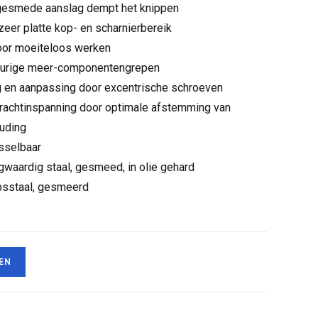
ngesmede aanslag dempt het knippen
zeer platte kop- en scharnierbereik
oor moeiteloos werken
eurige meer-componentengrepen
ng en aanpassing door excentrische schroeven
e krachtinspanning door optimale afstemming van
uding
sselbaar
aardig staal, gesmeed, in olie gehard
psstaal, gesmeerd
EN