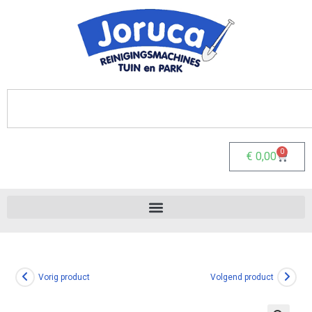
0
€
0,00
Vorig product
Volgend product