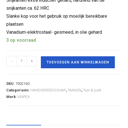
Snijkanten extra inductief gehard, hardheid van de
snijkanten ca. 62 HRC
Slanke kop voor het gebruik op moeilijk bereikbare
plaatsen
Vanadium-elektrostaal- gesmeed, in olie gehard
3 op voorraad
-
+
TOEVOEGEN AAN WINKELWAGEN
SKU:
7002160
Categorieën:
HANDGEREEDSCHAP
,
TANGEN
,
Tuin & park
Merk:
KNIPEX