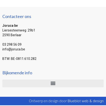
Contacteer ons
Joruca bv
Liersesteenweg 29b1
2590 Berlaar
03 298 56 09
info@joruca.be
BTW: BE-0811.610.282
Bijkomende info
Ontwerp en design door
Blueblot web & design