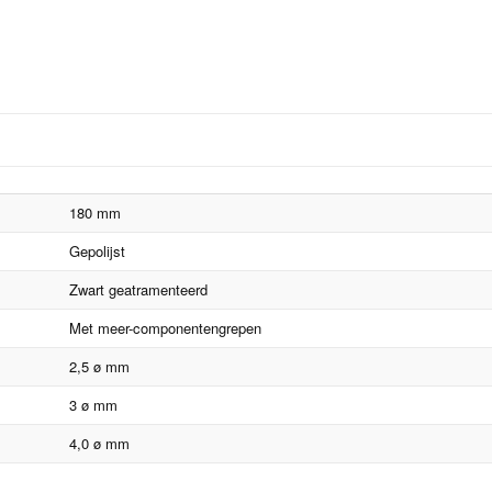
180 mm
Gepolijst
Zwart geatramenteerd
Met meer-componentengrepen
2,5 ø mm
3 ø mm
4,0 ø mm