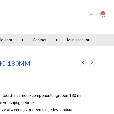
0
€
0,00
ldienst
Contact
Mijn account
ANG-180MM
amenteerd met meer-componentengrepen 180 mm
or veelzijdig gebruik
eze afwerking voor een lange levensduur