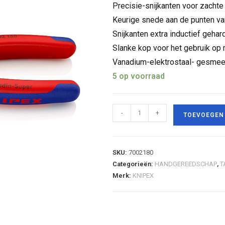
Precisie-snijkanten voor zachte
Keurige snede aan de punten van
Snijkanten extra inductief gehar
Slanke kop voor het gebruik op 
Vanadium-elektrostaal- gesmeed
5 op voorraad
-
+
TOEVOEGEN
SKU:
7002180
Categorieën:
HANDGEREEDSCHAP
,
T
Merk:
KNIPEX