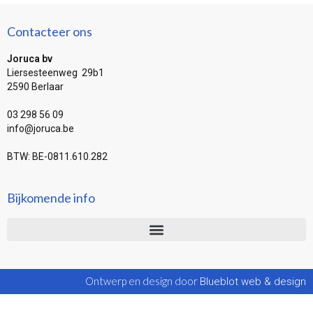
Contacteer ons
Joruca bv
Liersesteenweg 29b1
2590 Berlaar
03 298 56 09
info@joruca.be
BTW: BE-0811.610.282
Bijkomende info
Ontwerp en design door
Blueblot web & design