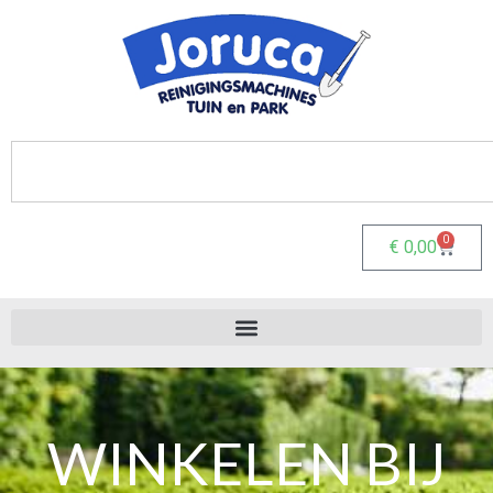
0
€
0,00
WINKELEN BIJ