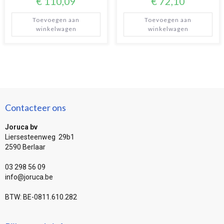
€
110,09
€
72,10
Toevoegen aan
Toevoegen aan
winkelwagen
winkelwagen
Contacteer ons
Joruca bv
Liersesteenweg 29b1
2590 Berlaar
03 298 56 09
info@joruca.be
BTW: BE-0811.610.282