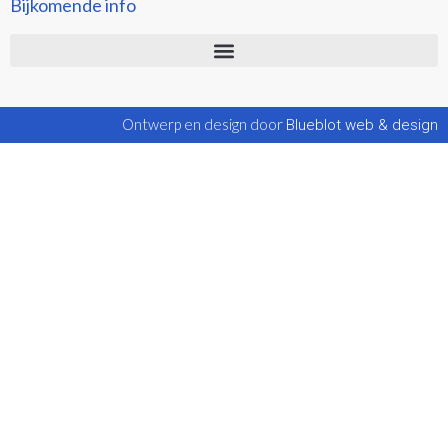
Bijkomende info
Ontwerp en design door
Blueblot web & design