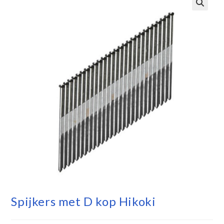
Spijkers met D kop Hikoki