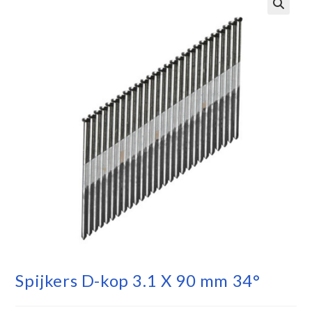
Spijkers D-kop 3.1 X 90 mm 34°