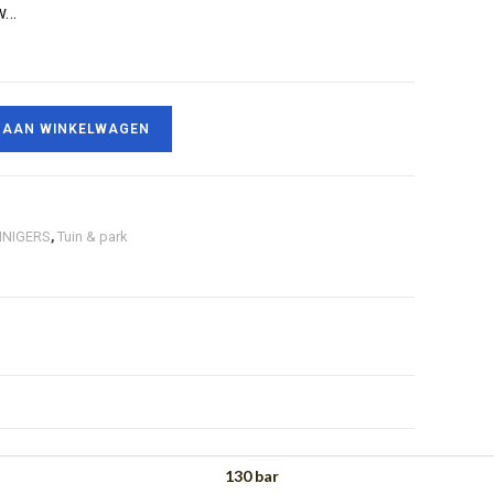
w…
 AAN WINKELWAGEN
INIGERS
,
Tuin & park
130 bar