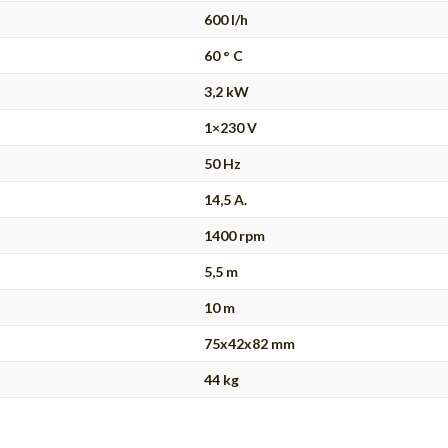
600 l/h
60 ° C
3,2 kW
1×230 V
50 Hz
14,5 A.
1400 rpm
5,5 m
10 m
75x42x82 mm
44 kg