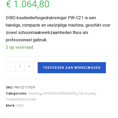
€
1.064,80
DIBO koudwaterhogedrukreiniger PW-C21 is een
handige, compacte en veelzijdige machine, geschikt voor
zowel schoonmaakwerkzaamheden thuis als
professioneel gebruik.
2 op voorraad
-
+
TOEVOEGEN AAN WINKELWAGEN
SKU:
PW-C21170/9
Categorieën:
Cleaning
,
HOGEDRUKREINIGERS
,
Tuin & park
,
TUINGEREEDSCHAP
Merk:
DIBO