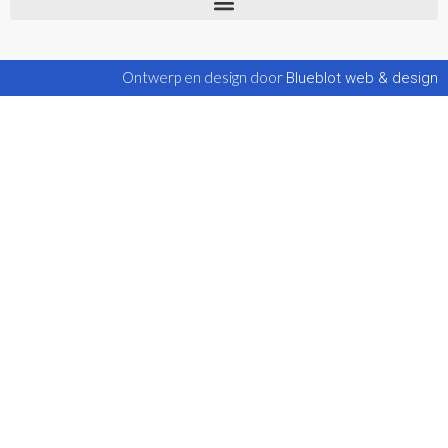
Ontwerp en design door
Blueblot web & design