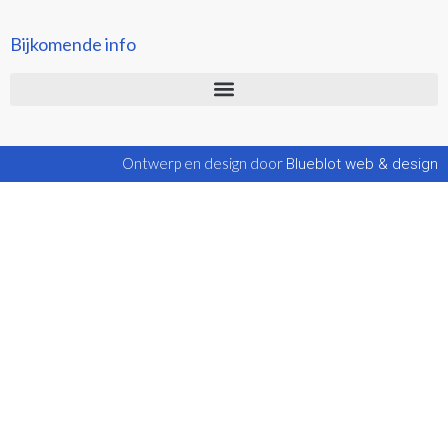
Bijkomende info
Ontwerp en design door
Blueblot web & design