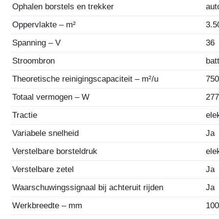
Ophalen borstels en trekker
aut
Oppervlakte – m²
3.5
Spanning – V
36
Stroombron
bat
Theoretische reinigingscapaciteit – m²/u
75
Totaal vermogen – W
27
Tractie
ele
Variabele snelheid
Ja
Verstelbare borsteldruk
ele
Verstelbare zetel
Ja
Waarschuwingssignaal bij achteruit rijden
Ja
Werkbreedte – mm
10