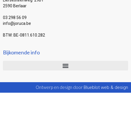
Liersesteenweg 29b1
2590 Berlaar
03 298 56 09
info@joruca.be
BTW: BE-0811.610.282
Bijkomende info
Ontwerp en design door
Blueblot web & design