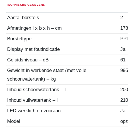
TECHNISCHE GEGEVENS
Aantal borstels
2
Afmetingen l x b x h – cm
178
Borsteltype
PP
Display met foutindicatie
Ja
Geluidsniveau – dB
61
Gewicht in werkende staat (met volle
99
schoonwatertank) – kg
Inhoud schoonwatertank – l
20
Inhoud vuilwatertank – l
21
LED werklichten vooraan
Ja
Model
opz