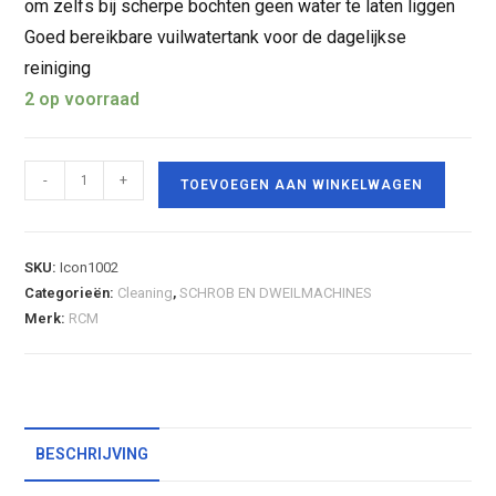
om zelfs bij scherpe bochten geen water te laten liggen
Goed bereikbare vuilwatertank voor de dagelijkse
reiniging
2 op voorraad
-
+
TOEVOEGEN AAN WINKELWAGEN
SKU:
Icon1002
Categorieën:
Cleaning
,
SCHROB EN DWEILMACHINES
Merk:
RCM
BESCHRIJVING