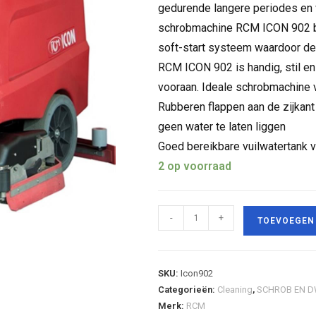
gedurende langere periodes en w
schrobmachine RCM ICON 902 bes
soft-start systeem waardoor de 
RCM ICON 902 is handig, stil en 
vooraan. Ideale schrobmachine v
Rubberen flappen aan de zijkan
geen water te laten liggen
Goed bereikbare vuilwatertank v
2 op voorraad
-
+
TOEVOEGEN
SKU:
Icon902
Categorieën:
Cleaning
,
SCHROB EN D
Merk:
RCM