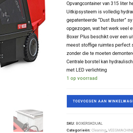
Opvangcontainer van 315 liter 
Uitkipsysteem is volledig hydrau
gepatenteerde “Dust Buster” sys
opgezogen, wat het werk veel ef
Boxer Plus beschikt over een uit
meest stoffige ruimtes perfect
zonder die te moeten demonter
Centrale borstel kan hydraulisch
met LED verlichting
1 op voorraad
TOEVOEGEN AAN WINKELWAG
SKU:
BOXERSKDUAL
Categorieën:
Cleaning
,
VEEGMACHIN