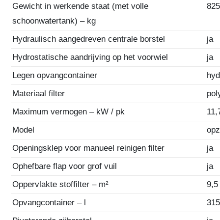
Gewicht in werkende staat (met volle
82
schoonwatertank) – kg
Hydraulisch aangedreven centrale borstel
ja
Hydrostatische aandrijving op het voorwiel
ja
Legen opvangcontainer
hyd
Materiaal filter
pol
Maximum vermogen – kW / pk
11,
Model
opz
Openingsklep voor manueel reinigen filter
ja
Ophefbare flap voor grof vuil
ja
Oppervlakte stoffilter – m²
9,5
Opvangcontainer – l
31