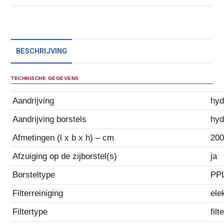
BESCHRIJVING
TECHNISCHE GEGEVENS
Aandrijving
hyd
Aandrijving borstels
hyd
Afmetingen (l x b x h) – cm
200
Afzuiging op de zijborstel(s)
ja
Borsteltype
PP
Filterreiniging
ele
Filtertype
fil