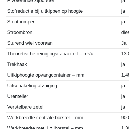
Pivoterende zijborstel
ja
Stofreductie bij uitkippen op hoogte
ja
Stootbumper
ja
Stroombron
die
Sturend wiel vooraan
Ja
Theoretische reinigingscapaciteit – m²/u
13.
Trekhaak
ja
Uitkiphoogte opvangcontainer – mm
1.4
Uitschakeling afzuiging
ja
Urenteller
ja
Verstelbare zetel
ja
Werkbreedte centrale borstel – mm
90
Werkbreedte met 1 zijborstel – mm
1.3