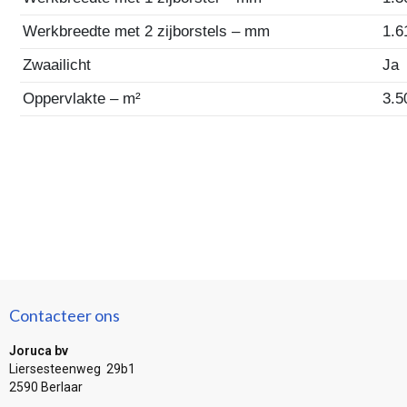
Werkbreedte met 2 zijborstels – mm
1.6
Zwaailicht
Ja
Oppervlakte – m²
3.5
Contacteer ons
Joruca bv
Liersesteenweg 29b1
2590 Berlaar