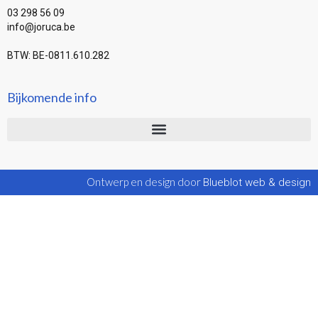
03 298 56 09
info@joruca.be
BTW: BE-0811.610.282
Bijkomende info
Ontwerp en design door
Blueblot web & design