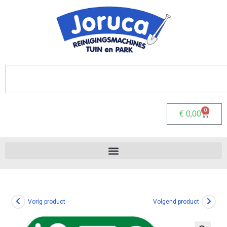
0
€
0,00
Vorig product
Volgend product