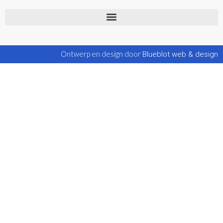
Ontwerp en design door
Blueblot web & design