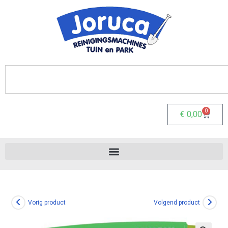
0
€
0,00
Vorig product
Volgend product