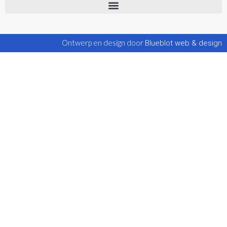
Ontwerp en design door
Blueblot web & design