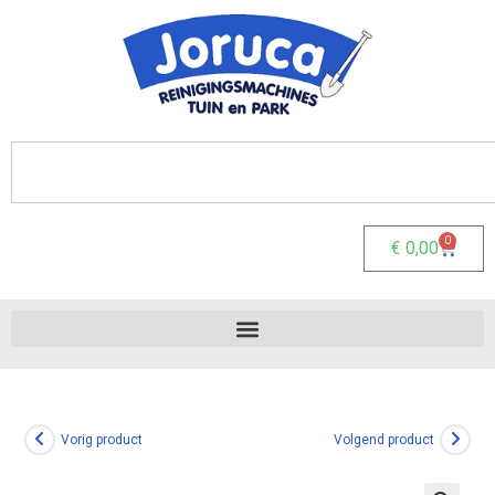
0
€
0,00
Vorig product
Volgend product