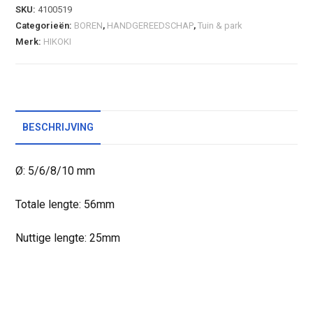
SKU:
4100519
Categorieën:
BOREN
,
HANDGEREEDSCHAP
,
Tuin & park
Merk:
HIKOKI
BESCHRIJVING
Ø: 5/6/8/10 mm
Totale lengte: 56mm
Nuttige lengte: 25mm